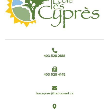
403-528-2881
403-528-4145
lescypres@francosud.ca